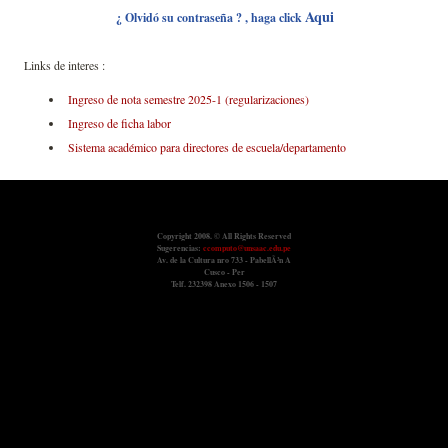
Aqui
¿ Olvidó su contraseña ? , haga click
Links de interes :
Ingreso de nota semestre 2025-1 (regularizaciones)
Ingreso de ficha labor
Sistema académico para directores de escuela/departamento
Copyright 2008. © All Rights Reserved
Sugerencias:
ccomputo@unsaac.edu.pe
Av. de la Cultura nro 733 - PabellÃ³n A
Cusco - Per
Telf. 232398 Anexo 1506 - 1507