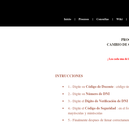
Inicio
|
Procesos
|
Consultas
|
Wiki
|
PRO
CAMBIO DE
¡ Lea cada una de l
INTRUCCIONES
1.- Digite su
Código de Docente
: código ú
2.- Digite su
Número de DNI
3.- Digite el
Dígito de Verificación de DNI
4.- Digite el
Código de Seguridad
: en el 
mayúsculas y minúsculas
5.- Finalmente despues de llenar correctament