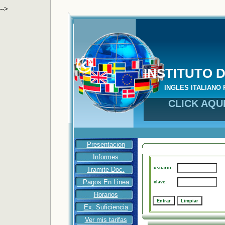
-->
INSTITUTO 
INGLES ITALIAN
CLICK AQU
Presentacion
Informes
usuario:
Tramite Doc.
Pagos En Linea
clave:
Horarios
Ex. Suficiencia
Ver mis tarifas