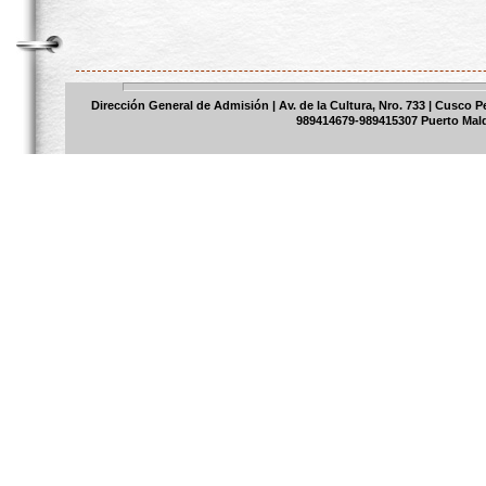
Dirección General de Admisión | Av. de la Cultura, Nro. 733 | Cusco 
989414679-989415307 Puerto Mal