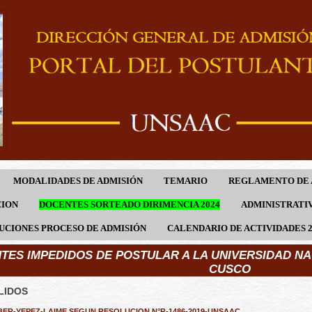
MODALIDADES DE ADMISIÓN
TEMARIO
REGLAMENTO DE 
CION
DOCENTES SORTEADO DIRIMENCIA 2024
ADMINISTRATIV
UCIONES PROCESO DE ADMISIÓN
CALENDARIO DE ACTIVIDADES 2
TES IMPEDIDOS DE POSTULAR A LA UNIVERSIDAD NA
CUSCO
LIDOS
ER-YEPEZ-LAIME SEGUN RESOLUCION N°R-1486-2019-UNSAAC