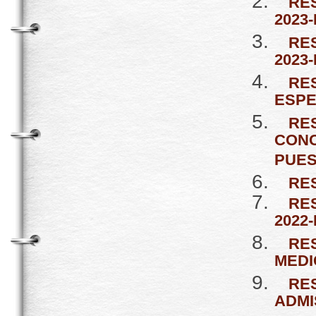
RES
2023-I
RES
2023-
RE
ESPE
RE
CONC
PUES
RE
RE
2022-I
RE
MEDI
RE
ADMI