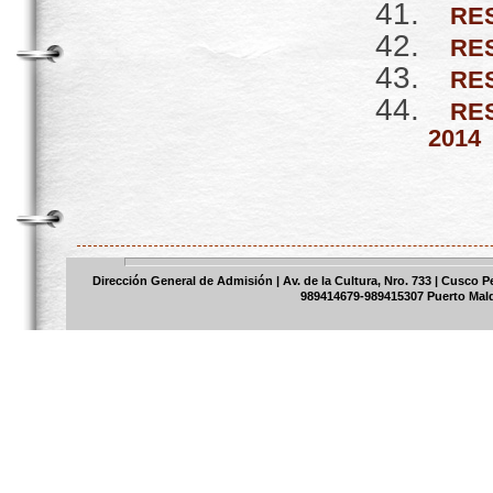
RES
RES
RE
RE
2014
Dirección General de Admisión | Av. de la Cultura, Nro. 733 | Cusco 
989414679-989415307 Puerto Mal