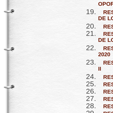
OPOR
RE
DE L
RES
RE
DE L
RE
2020
RES
II
RES
RES
RES
RES
RE